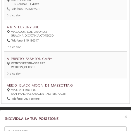
TERRACINA, LT, 4019
Telefono: 0773709592
Indicazioni
A & N LUXURY SRL
VIA CADUTI SUL LAVORO 2
GRAVINA DI CATANIA, CT, 95030
Telefono: 348 136847
Indicazioni
A PRESTO FASHION GMBH
WITIKONERSTRASSE 295
WITIKON, CH8053
Indicazioni
ABBIG. BLACK MOON DI MAZZOTTA G.
VIA UMBERTO I, 82
SAN PANCRAZIO SALENTINO, BR, 72026
Telefono: 0831 664878
Indicazioni
×
ABBIGLIAMENTO GABRI DI FODALE YLENI
INDIVIDUA LA TUA POSIZIONE
VIA ROMA 76
CASTELLUCCHIO, MN, 46014
Telefono: 0376439153