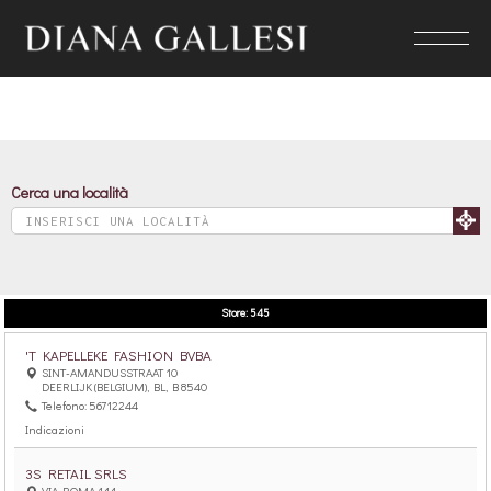
Cerca una località
Store:
545
'T KAPELLEKE FASHION BVBA
SINT-AMANDUSSTRAAT 10
DEERLIJK (BELGIUM), BL, B 8540
Telefono: 56712244
Indicazioni
3S RETAIL SRLS
VIA ROMA 144